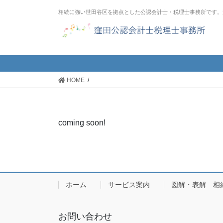
コ
ナ
相続に強い世田谷区を拠点とした公認会計士・税理士事務所です。
ン
ビ
テ
ゲ
ン
ー
ツ
シ
へ
ョ
ス
ン
HOME
キ
に
ッ
移
プ
動
coming soon!
ホーム
サービス案内
図解・表解 相
お問い合わせ