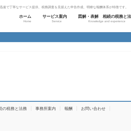
迅速で丁寧なサービス提供、税務調査を見据えた申告作成、明瞭な報酬体系が特徴です。
ホーム
サービス案内
図解・表解 相続の税務と
Home
Service
Knowledge and experience
続の税務と法務
事務所案内
報酬
お問い合わせ