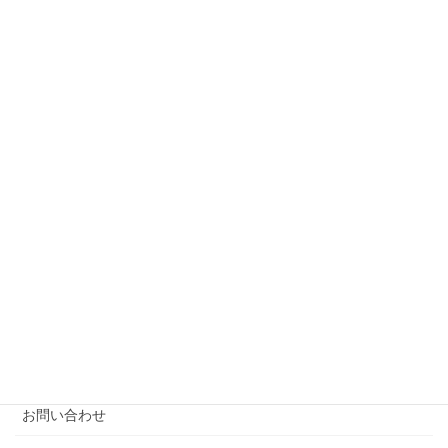
相続税申告サービス
図解・表解 相続の税務と法務
民法相続法の改正
図解・表解 相続の税務と法務
図解・表解 非上場会社株式の評価と譲渡
図解・表解 低額譲渡時の課税上の取り扱い
ツール
事務所案内
報酬
お問い合わせ