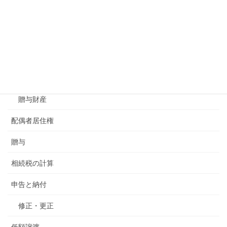
未分割
相続財産
みなし相続財産
相続債務
贈与財産
配偶者居住権
贈与
相続税の計算
申告と納付
修正・更正