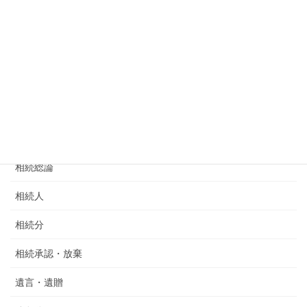
譲渡所得
財産評価
小規模宅地等の特例
不動産所得
ツール
相続総論
相続人
相続分
相続承認・放棄
遺言・遺贈