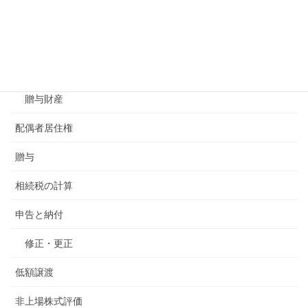
相続財産
みなし相続財産
相続債務
贈与財産
配偶者居住権
贈与
相続税の計算
申告と納付
修正・更正
低額譲渡
非上場株式評価