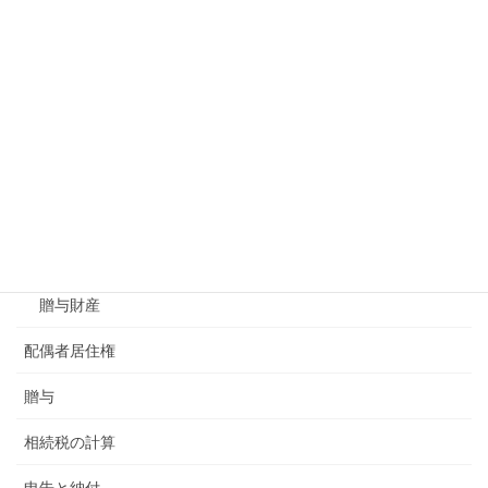
一部分割
遺産分割協議
未分割
相続財産
みなし相続財産
相続債務
贈与財産
配偶者居住権
贈与
相続税の計算
申告と納付