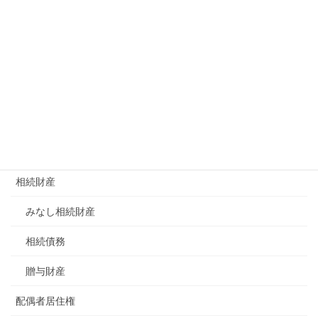
遺言・遺贈
遺留分
遺産分割
一部分割
遺産分割協議
未分割
相続財産
みなし相続財産
相続債務
贈与財産
配偶者居住権