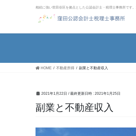
コ
ナ
相続に強い世田谷区を拠点とした公認会計士・税理士事務所です。
ン
ビ
テ
ゲ
ン
ー
ツ
シ
へ
ョ
ス
ン
キ
に
ッ
移
HOME
不動産所得
副業と不動産収入
プ
動
2021年1月22日
/ 最終更新日時 :
2021年1月25日
副業と不動産収入