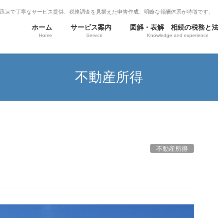
迅速で丁寧なサービス提供、税務調査を見据えた申告作成、明瞭な報酬体系が特徴です。
ホーム
サービス案内
図解・表解 相続の税務と
Home
Service
Knowledge and experience
不動産所得
不動産所得