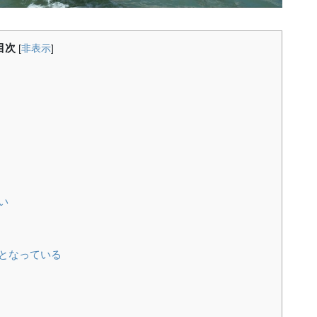
目次
[
非表示
]
い
となっている
う