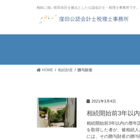
コ
ナ
相続に強い世田谷区を拠点とした公認会計士・税理士事務所です。
ン
ビ
テ
ゲ
ン
ー
ツ
シ
へ
ョ
ス
ン
キ
に
ッ
移
HOME
相続財産
贈与財産
プ
動
2021年3月4日
相続開始前3年以
相続開始前3年以内の暦年
を取得した者が、被相続人
には、その贈与財産の贈与時