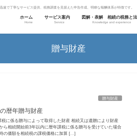
迅速で丁寧なサービス提供、税務調査を見据えた申告作成、明瞭な報酬体系が特徴です。
ホーム
サービス案内
図解・表解 相続の税務と
Home
Service
Knowledge and experience
贈与財産
贈与財産
内の暦年贈与財産
課税に係る贈与によって取得した財産 相続又は遺贈により財産
から相続開始前3年以内に暦年課税に係る贈与を受けていた場合
の価額を相続税の課税価格に加算 […]