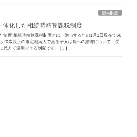
贈与財産
一体化した相続時精算課税制度
た制度 相続時精算課税制度とは、贈与する年の1月1日現在で60
ら20歳以上の推定相続人である子又は孫への贈与について、受
代えて適用できる制度です。 […]