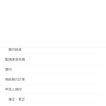
未分割
相続財産
みなし相続財産
相続債務
贈与財産
配偶者居住権
贈与
相続税の計算
申告と納付
修正・更正