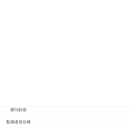
遺言・遺贈
遺留分
遺産分割
一部分割
遺産分割協議
未分割
相続財産
みなし相続財産
相続債務
贈与財産
配偶者居住権